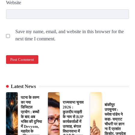
Website
Save my name, email, and website in this browser for the
next time I comment.
Latest News
पटना के वरुण
का नया
राज्यसभा चुनाव
बांकीपुर
डिजिटल
2026 :
उपचुनाव :
प्रयोग : बच्चों
कुलदीप माइती
रूपेश पांडेय ने
के बाद अब
के नाम से BJP
कहा- सम्राट
भक्ति की दुनिया
कार्यकर्ताओं में
चौधरी पर ज्ञान
में Devyom,
उत्साह, बंगाल
ना दें प्रशांत
महादेव के
विधानसभा में
किशोर, जनादेश