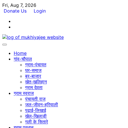
Skip
Fri, Aug 7, 2026
to
Donate Us
Login
content
Facebook
Twitter
Home
गांव-चौपाल
ग्राम-पंचायत
घर-समाज
बर-बाजार
खेत-खलिहान
ग्राम देवता
ग्राम स्वराज
पंचायती राज
जल-जीवन-हरियाली
पढ़ाई-लिखाई
खेल-खिलाड़ी
गली के सितारे
ग्राम प्रधान