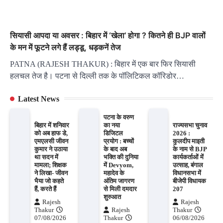
सियासी आपदा या अवसर : बिहार में ‘खेला’ होगा ? कितने ही BJP वालों
के मन में फूटने लगे हैं लड्डू, धड़कनें तेज
PATNA (RAJESH THAKUR) : बिहार में एक बार फिर सियासी
हलचल तेज है। पटना से दिल्ली तक के पॉलिटिकल कॉरिडोर…
Latest News
पटना के वरुण
बिहार में शनिवार
का नया
राज्यसभा चुनाव
को अब हाफ डे,
डिजिटल
2026 :
एमएलसी जीवन
प्रयोग : बच्चों
कुलदीप माइती
कुमार ने उठाया
के बाद अब
के नाम से BJP
था सदन में
भक्ति की दुनिया
कार्यकर्ताओं में
मामला; शिक्षक
में Devyom,
उत्साह, बंगाल
ने लिखा- जीवन
महादेव के
विधानसभा में
भैया जो कहते
अंतिम जागरण
बीजेपी विधायक
हैं, करते हैं
से मिली दमदार
207
शुरुआत
Rajesh
Rajesh
Thakur
Rajesh
Thakur
07/08/2026
Thakur
06/08/2026