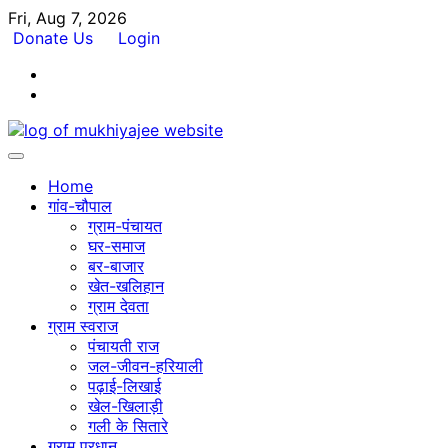
Skip
Fri, Aug 7, 2026
to
Donate Us
Login
content
Facebook
Twitter
Home
गांव-चौपाल
ग्राम-पंचायत
घर-समाज
बर-बाजार
खेत-खलिहान
ग्राम देवता
ग्राम स्वराज
पंचायती राज
जल-जीवन-हरियाली
पढ़ाई-लिखाई
खेल-खिलाड़ी
गली के सितारे
ग्राम प्रधान