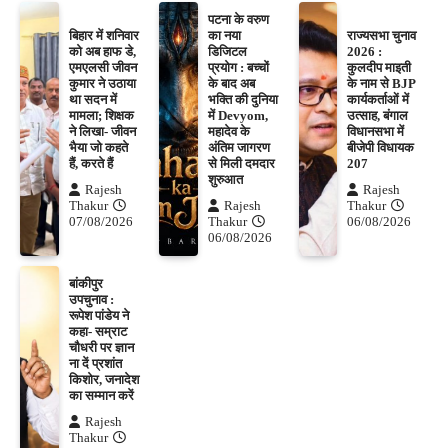
पटना के वरुण
बिहार में शनिवार
का नया
राज्यसभा चुनाव
को अब हाफ डे,
डिजिटल
2026 :
एमएलसी जीवन
प्रयोग : बच्चों
कुलदीप माइती
कुमार ने उठाया
के बाद अब
के नाम से BJP
था सदन में
भक्ति की दुनिया
कार्यकर्ताओं में
मामला; शिक्षक
में Devyom,
उत्साह, बंगाल
ने लिखा- जीवन
महादेव के
विधानसभा में
भैया जो कहते
अंतिम जागरण
बीजेपी विधायक
हैं, करते हैं
से मिली दमदार
207
शुरुआत
Rajesh
Rajesh
Thakur
Rajesh
Thakur
07/08/2026
Thakur
06/08/2026
06/08/2026
बांकीपुर
उपचुनाव :
रूपेश पांडेय ने
कहा- सम्राट
चौधरी पर ज्ञान
ना दें प्रशांत
किशोर, जनादेश
का सम्मान करें
Rajesh
Thakur