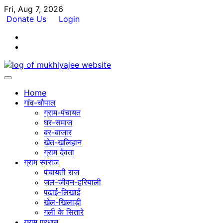
Skip
Fri, Aug 7, 2026
to
Donate Us
Login
content
Facebook
Twitter
Home
गांव-चौपाल
ग्राम-पंचायत
घर-समाज
बर-बाजार
खेत-खलिहान
ग्राम देवता
ग्राम स्वराज
पंचायती राज
जल-जीवन-हरियाली
पढ़ाई-लिखाई
खेल-खिलाड़ी
गली के सितारे
ग्राम प्रधान