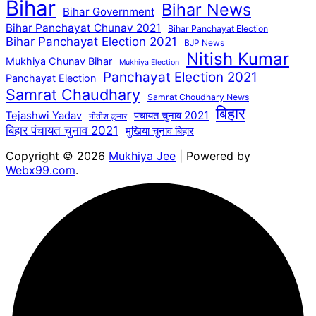
Bihar
Bihar News
Bihar Government
Bihar Panchayat Chunav 2021
Bihar Panchayat Election
Bihar Panchayat Election 2021
BJP News
Nitish Kumar
Mukhiya Chunav Bihar
Mukhiya Election
Panchayat Election 2021
Panchayat Election
Samrat Chaudhary
Samrat Choudhary News
बिहार
पंचायत चुनाव 2021
Tejashwi Yadav
नीतीश कुमार
बिहार पंचायत चुनाव 2021
मुखिया चुनाव बिहार
Copyright © 2026
Mukhiya Jee
| Powered by
Webx99.com
.