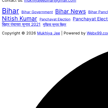
Contact us:
mukhiyajeebihar@gmail.com
Bihar
Bihar News
Bihar Government
Bihar Panc
Nitish Kumar
Panchayat Elect
Panchayat Election
बिहार पंचायत चुनाव 2021
मुखिया चुनाव बिहार
Copyright © 2026
Mukhiya Jee
| Powered by
Webx99.c