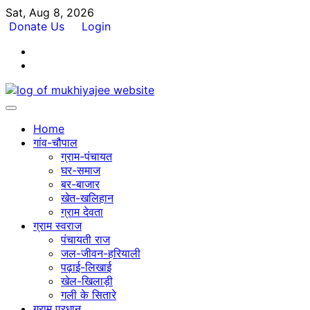
Skip
Sat, Aug 8, 2026
to
Donate Us
Login
content
Facebook
Twitter
Home
गांव-चौपाल
ग्राम-पंचायत
घर-समाज
बर-बाजार
खेत-खलिहान
ग्राम देवता
ग्राम स्वराज
पंचायती राज
जल-जीवन-हरियाली
पढ़ाई-लिखाई
खेल-खिलाड़ी
गली के सितारे
ग्राम प्रधान