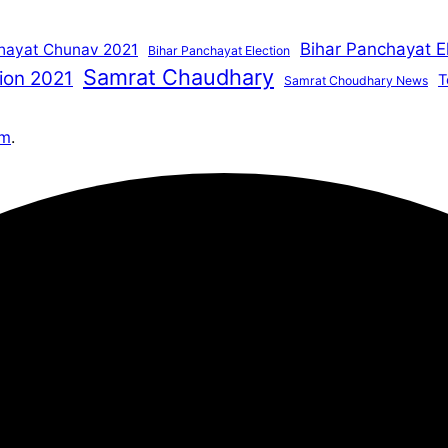
Bihar Panchayat E
hayat Chunav 2021
Bihar Panchayat Election
Samrat Chaudhary
ion 2021
T
Samrat Choudhary News
om
.