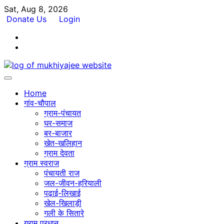
Skip
Sat, Aug 8, 2026
to
Donate Us
Login
content
Facebook
Twitter
Home
गांव-चौपाल
ग्राम-पंचायत
घर-समाज
बर-बाजार
खेत-खलिहान
ग्राम देवता
ग्राम स्वराज
पंचायती राज
जल-जीवन-हरियाली
पढ़ाई-लिखाई
खेल-खिलाड़ी
गली के सितारे
ग्राम प्रधान