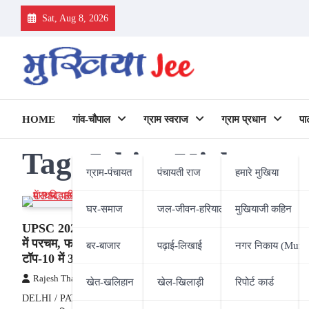
Skip
Sat, Aug 8, 2026
to
content
HOME
गांव-चौपाल
ग्राम स्वराज
ग्राम प्रधान
पा
Tag:
Ishita Kishore
ग्राम-पंचायत
पंचायती राज
हमारे मुखिया
घर-समाज
जल-जीवन-हरियाली
मुखियाजी कहिन
UPSC 2022 : बिहार की बेटियों का यूपीएससी
में परचम, फर्स्ट टॉपर इशिता तो सेकंड गरिमा,
बर-बाजार
पढ़ाई-लिखाई
नगर निकाय (Munic
टॉप-10 में 3 बिहारी
Rajesh Thakur
25/05/2023
खेत-खलिहान
खेल-खिलाड़ी
रिपोर्ट कार्ड
DELHI / PATNA (APP) : यूपीएससी 2022 (UPSC