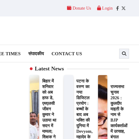
Donate Us
Login
Facebook
Twitter
E TIMES
संपादकीय
CONTACT US
Latest News
बिहार में
पटना के
शनिवार
वरुण का
राज्यसभा
को अब
नया
चुनाव
हाफ डे,
डिजिटल
2026 :
एमएलसी
प्रयोग :
कुलदीप
जीवन
बच्चों के
माइती के
कुमार ने
बाद अब
नाम से
उठाया था
भक्ति की
BJP
सदन में
दुनिया में
कार्यकर्ताओं
मामला;
Devyom,
में उत्साह,
शिक्षक ने
महादेव के
बंगाल