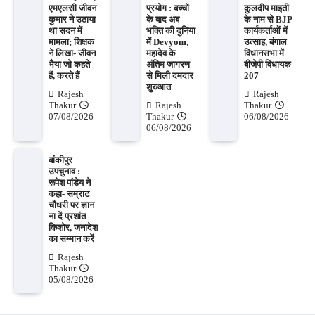
एमएलसी जीवन
प्रयोग : बच्चों
कुलदीप माइती
कुमार ने उठाया
के बाद अब
के नाम से BJP
था सदन में
भक्ति की दुनिया
कार्यकर्ताओं में
मामला; शिक्षक
में Devyom,
उत्साह, बंगाल
ने लिखा- जीवन
महादेव के
विधानसभा में
भैया जो कहते
अंतिम जागरण
बीजेपी विधायक
हैं, करते हैं
से मिली दमदार
207
शुरुआत
Rajesh
Rajesh
Thakur
Rajesh
Thakur
07/08/2026
Thakur
06/08/2026
06/08/2026
बांकीपुर
उपचुनाव :
रूपेश पांडेय ने
कहा- सम्राट
चौधरी पर ज्ञान
ना दें प्रशांत
किशोर, जनादेश
का सम्मान करें
Rajesh
Thakur
05/08/2026