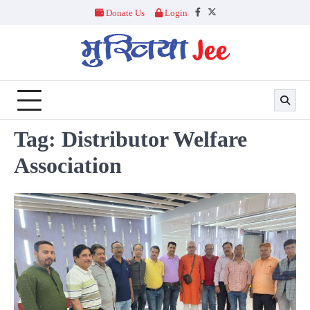
Skip
Donate Us
Login
Facebook
Twitter
to
content
Tag:
Distributor Welfare
Association