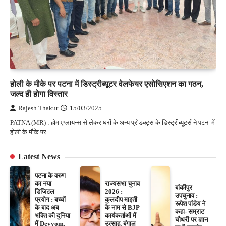
होली के मौके पर पटना में डिस्ट्रीब्यूटर वेलफेयर एसोसिएशन का गठन,
जल्द ही होगा विस्तार
Rajesh Thakur
15/03/2025
PATNA (MR) : होम एप्लायन्स से लेकर घरों के अन्य प्रोडक्ट्स के डिस्ट्रीब्यूटर्स ने पटना में
होली के मौके पर…
Latest News
पटना के वरुण
का नया
राज्यसभा चुनाव
बांकीपुर
डिजिटल
2026 :
उपचुनाव :
प्रयोग : बच्चों
कुलदीप माइती
रूपेश पांडेय ने
के बाद अब
के नाम से BJP
कहा- सम्राट
भक्ति की दुनिया
कार्यकर्ताओं में
चौधरी पर ज्ञान
में Devyom,
उत्साह, बंगाल