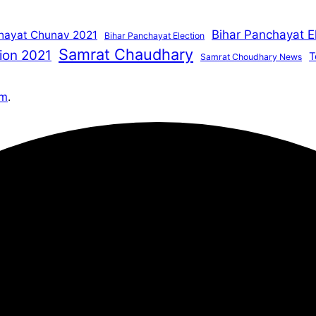
Bihar Panchayat E
hayat Chunav 2021
Bihar Panchayat Election
Samrat Chaudhary
ion 2021
T
Samrat Choudhary News
om
.