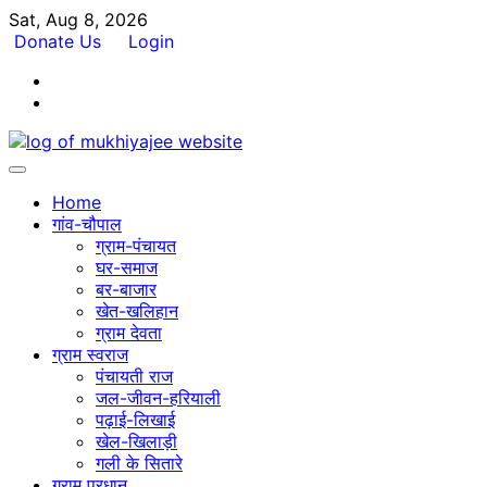
Skip
Sat, Aug 8, 2026
to
Donate Us
Login
content
Facebook
Twitter
Home
गांव-चौपाल
ग्राम-पंचायत
घर-समाज
बर-बाजार
खेत-खलिहान
ग्राम देवता
ग्राम स्वराज
पंचायती राज
जल-जीवन-हरियाली
पढ़ाई-लिखाई
खेल-खिलाड़ी
गली के सितारे
ग्राम प्रधान