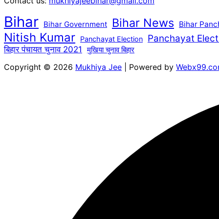
Contact us:
mukhiyajeebihar@gmail.com
Bihar
Bihar News
Bihar Government
Bihar Panc
Nitish Kumar
Panchayat Elect
Panchayat Election
बिहार पंचायत चुनाव 2021
मुखिया चुनाव बिहार
Copyright © 2026
Mukhiya Jee
| Powered by
Webx99.c