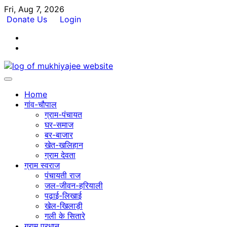
Skip
Fri, Aug 7, 2026
to
Donate Us
Login
content
Facebook
Twitter
Home
गांव-चौपाल
ग्राम-पंचायत
घर-समाज
बर-बाजार
खेत-खलिहान
ग्राम देवता
ग्राम स्वराज
पंचायती राज
जल-जीवन-हरियाली
पढ़ाई-लिखाई
खेल-खिलाड़ी
गली के सितारे
ग्राम प्रधान