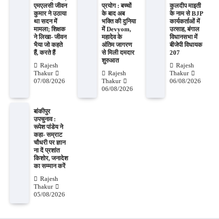
एमएलसी जीवन
प्रयोग : बच्चों
कुलदीप माइती
कुमार ने उठाया
के बाद अब
के नाम से BJP
था सदन में
भक्ति की दुनिया
कार्यकर्ताओं में
मामला; शिक्षक
में Devyom,
उत्साह, बंगाल
ने लिखा- जीवन
महादेव के
विधानसभा में
भैया जो कहते
अंतिम जागरण
बीजेपी विधायक
हैं, करते हैं
से मिली दमदार
207
शुरुआत
Rajesh
Rajesh
Thakur
Rajesh
Thakur
07/08/2026
Thakur
06/08/2026
06/08/2026
बांकीपुर
उपचुनाव :
रूपेश पांडेय ने
कहा- सम्राट
चौधरी पर ज्ञान
ना दें प्रशांत
किशोर, जनादेश
का सम्मान करें
Rajesh
Thakur
05/08/2026