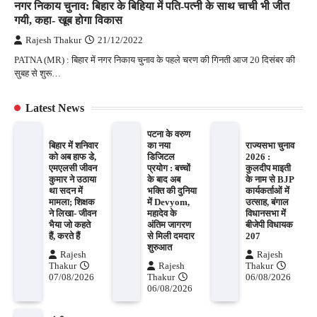
नगर निकाय चुनाव: बिहार के बिहिया में पति-पत्नी के साथ चाची भी जीत
गयी, कहा- खूब होगा विकास
Rajesh Thakur
21/12/2022
PATNA (MR) : बिहार में नगर निकाय चुनाव के पहले चरण की गिनती आज 20 दिसंबर की
सुबह से शुरू…
Latest News
पटना के वरुण
बिहार में शनिवार
का नया
राज्यसभा चुनाव
को अब हाफ डे,
डिजिटल
2026 :
एमएलसी जीवन
प्रयोग : बच्चों
कुलदीप माइती
कुमार ने उठाया
के बाद अब
के नाम से BJP
था सदन में
भक्ति की दुनिया
कार्यकर्ताओं में
मामला; शिक्षक
में Devyom,
उत्साह, बंगाल
ने लिखा- जीवन
महादेव के
विधानसभा में
भैया जो कहते
अंतिम जागरण
बीजेपी विधायक
हैं, करते हैं
से मिली दमदार
207
शुरुआत
Rajesh
Rajesh
Thakur
Rajesh
Thakur
07/08/2026
Thakur
06/08/2026
06/08/2026