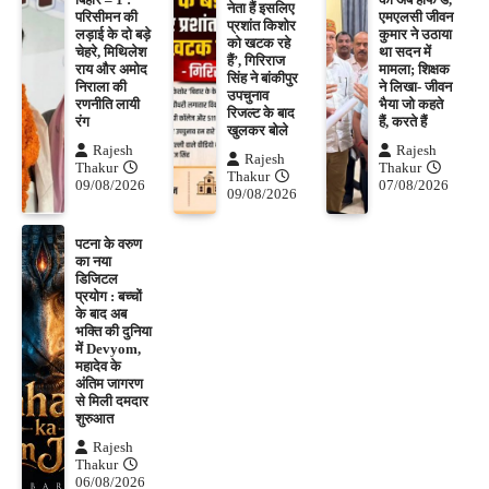
नेता हैं इसलिए
परिसीमन की
एमएलसी जीवन
प्रशांत किशोर
लड़ाई के दो बड़े
कुमार ने उठाया
को खटक रहे
चेहरे, मिथिलेश
था सदन में
हैं’, गिरिराज
राय और अमोद
मामला; शिक्षक
सिंह ने बांकीपुर
निराला की
ने लिखा- जीवन
उपचुनाव
रणनीति लायी
भैया जो कहते
रिजल्ट के बाद
रंग
हैं, करते हैं
खुलकर बोले
Rajesh
Rajesh
Rajesh
Thakur
Thakur
Thakur
09/08/2026
07/08/2026
09/08/2026
पटना के वरुण
का नया
डिजिटल
प्रयोग : बच्चों
के बाद अब
भक्ति की दुनिया
में Devyom,
महादेव के
अंतिम जागरण
से मिली दमदार
शुरुआत
Rajesh
Thakur
06/08/2026