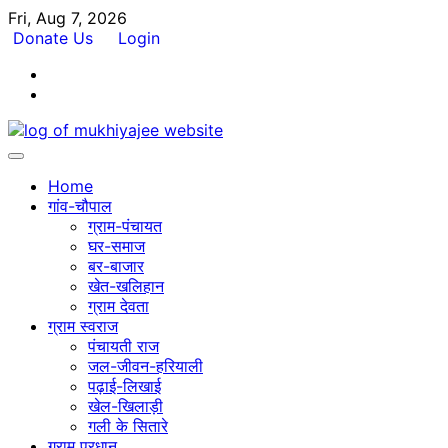
Skip
Fri, Aug 7, 2026
to
Donate Us
Login
content
Facebook
Twitter
Home
गांव-चौपाल
ग्राम-पंचायत
घर-समाज
बर-बाजार
खेत-खलिहान
ग्राम देवता
ग्राम स्वराज
पंचायती राज
जल-जीवन-हरियाली
पढ़ाई-लिखाई
खेल-खिलाड़ी
गली के सितारे
ग्राम प्रधान