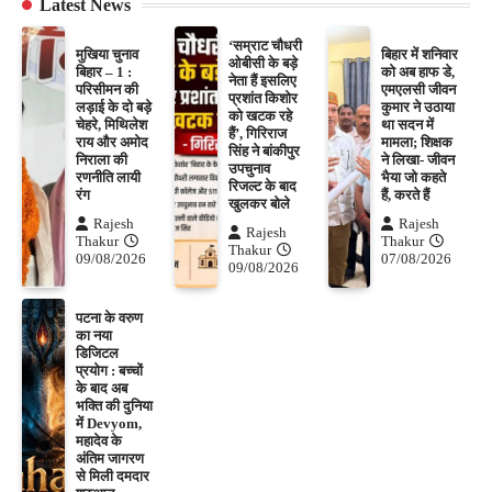
Latest News
‘सम्राट चौधरी
मुखिया चुनाव
बिहार में शनिवार
ओबीसी के बड़े
बिहार – 1 :
को अब हाफ डे,
नेता हैं इसलिए
परिसीमन की
एमएलसी जीवन
प्रशांत किशोर
लड़ाई के दो बड़े
कुमार ने उठाया
को खटक रहे
चेहरे, मिथिलेश
था सदन में
हैं’, गिरिराज
राय और अमोद
मामला; शिक्षक
सिंह ने बांकीपुर
निराला की
ने लिखा- जीवन
उपचुनाव
रणनीति लायी
भैया जो कहते
रिजल्ट के बाद
रंग
हैं, करते हैं
खुलकर बोले
Rajesh
Rajesh
Rajesh
Thakur
Thakur
Thakur
09/08/2026
07/08/2026
09/08/2026
पटना के वरुण
का नया
डिजिटल
प्रयोग : बच्चों
के बाद अब
भक्ति की दुनिया
में Devyom,
महादेव के
अंतिम जागरण
से मिली दमदार