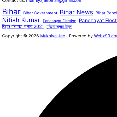
Contact us:
mukhiyajeebihar@gmail.com
Bihar
Bihar News
Bihar Government
Bihar Panc
Nitish Kumar
Panchayat Elect
Panchayat Election
बिहार पंचायत चुनाव 2021
मुखिया चुनाव बिहार
Copyright © 2026
Mukhiya Jee
| Powered by
Webx99.c