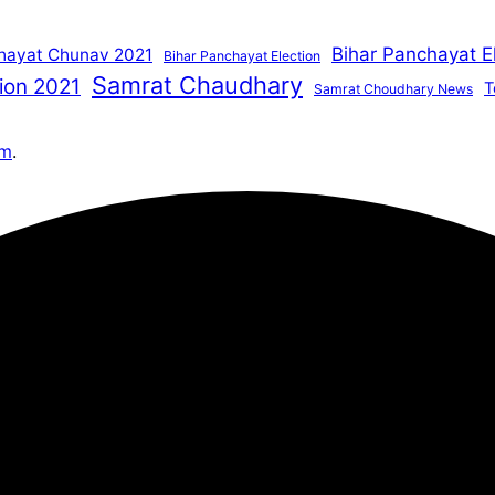
Bihar Panchayat E
hayat Chunav 2021
Bihar Panchayat Election
Samrat Chaudhary
ion 2021
T
Samrat Choudhary News
om
.