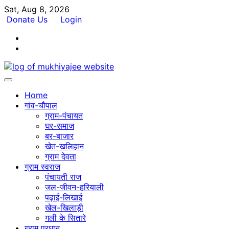
Skip
Sat, Aug 8, 2026
to
Donate Us
Login
content
Facebook
Twitter
Home
गांव-चौपाल
ग्राम-पंचायत
घर-समाज
बर-बाजार
खेत-खलिहान
ग्राम देवता
ग्राम स्वराज
पंचायती राज
जल-जीवन-हरियाली
पढ़ाई-लिखाई
खेल-खिलाड़ी
गली के सितारे
ग्राम प्रधान