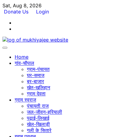
Skip
Sat, Aug 8, 2026
to
Donate Us
Login
content
Facebook
Twitter
Home
गांव-चौपाल
ग्राम-पंचायत
घर-समाज
बर-बाजार
खेत-खलिहान
ग्राम देवता
ग्राम स्वराज
पंचायती राज
जल-जीवन-हरियाली
पढ़ाई-लिखाई
खेल-खिलाड़ी
गली के सितारे
ग्राम प्रधान