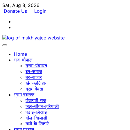
Skip
Sat, Aug 8, 2026
to
Donate Us
Login
content
Facebook
Twitter
Home
गांव-चौपाल
ग्राम-पंचायत
घर-समाज
बर-बाजार
खेत-खलिहान
ग्राम देवता
ग्राम स्वराज
पंचायती राज
जल-जीवन-हरियाली
पढ़ाई-लिखाई
खेल-खिलाड़ी
गली के सितारे
ग्राम प्रधान