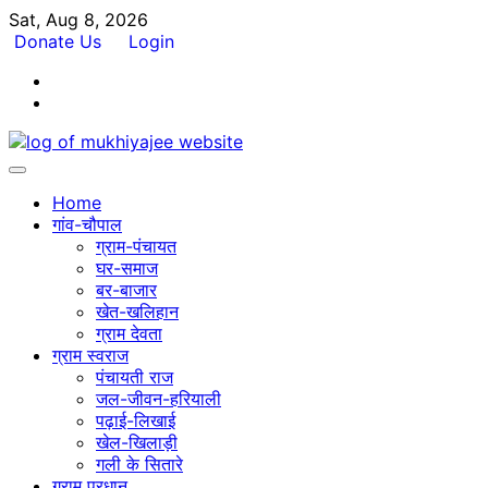
Skip
Sat, Aug 8, 2026
to
Donate Us
Login
content
Facebook
Twitter
Home
गांव-चौपाल
ग्राम-पंचायत
घर-समाज
बर-बाजार
खेत-खलिहान
ग्राम देवता
ग्राम स्वराज
पंचायती राज
जल-जीवन-हरियाली
पढ़ाई-लिखाई
खेल-खिलाड़ी
गली के सितारे
ग्राम प्रधान