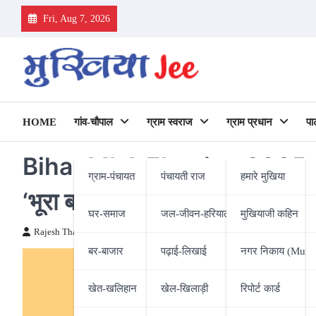
Skip
Fri, Aug 7, 2026
to
content
HOME
गांव-चौपाल
ग्राम स्वराज
ग्राम प्रधान
पा
Bihar MLA Election 2025 : ला
ग्राम-पंचायत
पंचायती राज
हमारे मुखिया
‘भूरा बाल’ का दिखेगा असर ?
घर-समाज
जल-जीवन-हरियाली
मुखियाजी कहिन
Rajesh Thakur
17/09/2025
बर-बाजार
पढ़ाई-लिखाई
नगर निकाय (Munic
खेत-खलिहान
खेल-खिलाड़ी
रिपोर्ट कार्ड