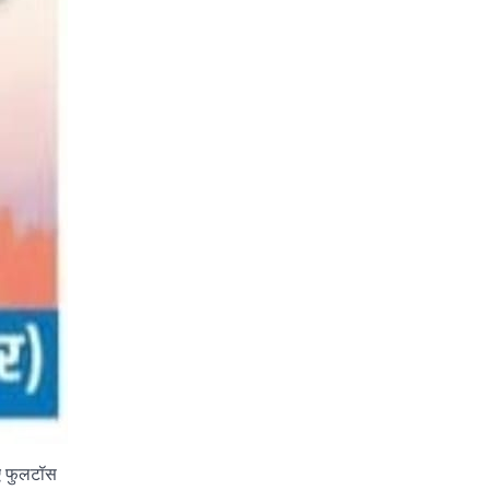
िए फुलटॉस