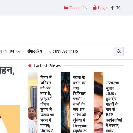
Donate Us
Login
Facebook
Twitter
E TIMES
संपादकीय
CONTACT US
Latest News
ोहन,
बिहार में
पटना के
शनिवार
वरुण का
राज्यसभा
को अब
नया
चुनाव
हाफ डे,
डिजिटल
2026 :
एमएलसी
प्रयोग :
कुलदीप
जीवन
बच्चों के
माइती के
कुमार ने
बाद अब
नाम से
उठाया था
भक्ति की
BJP
सदन में
दुनिया में
कार्यकर्ताओं
मामला;
Devyom,
में उत्साह,
शिक्षक ने
महादेव के
बंगाल