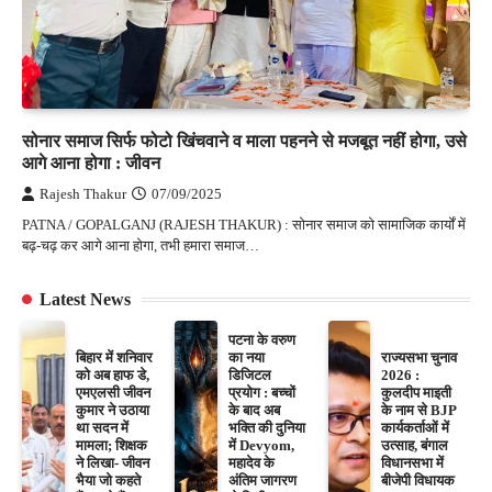
सोनार समाज सिर्फ फोटो खिंचवाने व माला पहनने से मजबूत नहीं होगा, उसे
आगे आना होगा : जीवन
Rajesh Thakur
07/09/2025
PATNA / GOPALGANJ (RAJESH THAKUR) : सोनार समाज को सामाजिक कार्यों में
बढ़-चढ़ कर आगे आना होगा, तभी हमारा समाज…
Latest News
पटना के वरुण
बिहार में शनिवार
का नया
राज्यसभा चुनाव
को अब हाफ डे,
डिजिटल
2026 :
एमएलसी जीवन
प्रयोग : बच्चों
कुलदीप माइती
कुमार ने उठाया
के बाद अब
के नाम से BJP
था सदन में
भक्ति की दुनिया
कार्यकर्ताओं में
मामला; शिक्षक
में Devyom,
उत्साह, बंगाल
ने लिखा- जीवन
महादेव के
विधानसभा में
भैया जो कहते
अंतिम जागरण
बीजेपी विधायक