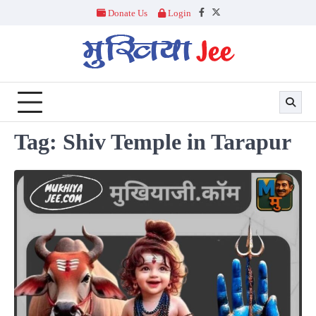
Skip
Donate Us
Login
Facebook
Twitter
to
content
Tag:
Shiv Temple in Tarapur