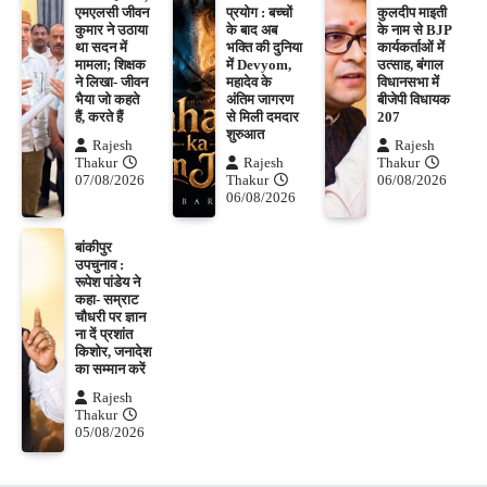
एमएलसी जीवन
प्रयोग : बच्चों
कुलदीप माइती
कुमार ने उठाया
के बाद अब
के नाम से BJP
था सदन में
भक्ति की दुनिया
कार्यकर्ताओं में
मामला; शिक्षक
में Devyom,
उत्साह, बंगाल
ने लिखा- जीवन
महादेव के
विधानसभा में
भैया जो कहते
अंतिम जागरण
बीजेपी विधायक
हैं, करते हैं
से मिली दमदार
207
शुरुआत
Rajesh
Rajesh
Thakur
Rajesh
Thakur
07/08/2026
Thakur
06/08/2026
06/08/2026
बांकीपुर
उपचुनाव :
रूपेश पांडेय ने
कहा- सम्राट
चौधरी पर ज्ञान
ना दें प्रशांत
किशोर, जनादेश
का सम्मान करें
Rajesh
Thakur
05/08/2026