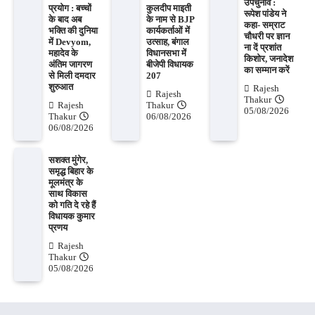
उपचुनाव :
प्रयोग : बच्चों
कुलदीप माइती
रूपेश पांडेय ने
के बाद अब
के नाम से BJP
कहा- सम्राट
भक्ति की दुनिया
कार्यकर्ताओं में
चौधरी पर ज्ञान
में Devyom,
उत्साह, बंगाल
ना दें प्रशांत
महादेव के
विधानसभा में
किशोर, जनादेश
अंतिम जागरण
बीजेपी विधायक
का सम्मान करें
से मिली दमदार
207
शुरुआत
Rajesh
Rajesh
Thakur
Rajesh
Thakur
05/08/2026
Thakur
06/08/2026
06/08/2026
सशक्त मुंगेर,
समृद्ध बिहार के
मूलमंत्र के
साथ विकास
को गति दे रहे हैं
विधायक कुमार
प्रणय
Rajesh
Thakur
05/08/2026