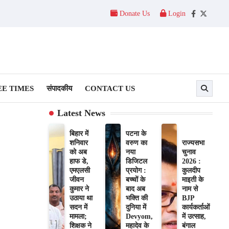
Donate Us
Login
Facebook
Twitter
E TIMES
संपादकीय
CONTACT US
Latest News
बिहार में
पटना के
शनिवार
वरुण का
राज्यसभा
को अब
नया
चुनाव
हाफ डे,
डिजिटल
2026 :
एमएलसी
प्रयोग :
कुलदीप
जीवन
बच्चों के
माइती के
कुमार ने
बाद अब
नाम से
उठाया था
भक्ति की
BJP
सदन में
दुनिया में
कार्यकर्ताओं
मामला;
Devyom,
में उत्साह,
शिक्षक ने
महादेव के
बंगाल