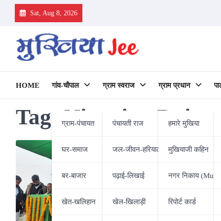
Skip
Sat, Aug 8, 2026
to
content
HOME
गांव-चौपाल
ग्राम स्वराज
ग्राम प्रधान
पा
Tag:
Niranjan Rai
ग्राम-पंचायत
पंचायती राज
हमारे मुखिया
घर-समाज
जल-जीवन-हरियाली
मुखियाजी कहिन
बर-बाजार
पढ़ाई-लिखाई
नगर निकाय (Munic
खेत-खलिहान
खेल-खिलाड़ी
रिपोर्ट कार्ड