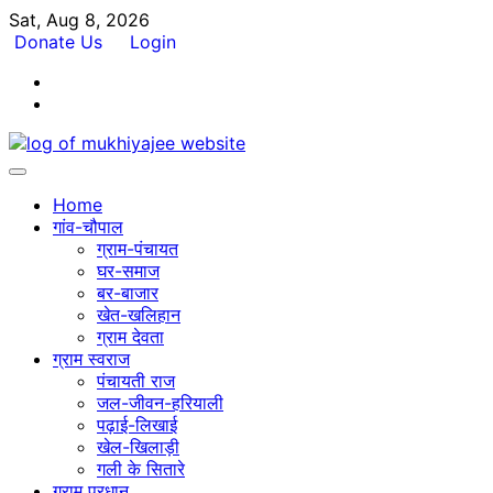
Skip
Sat, Aug 8, 2026
to
Donate Us
Login
content
Facebook
Twitter
Home
गांव-चौपाल
ग्राम-पंचायत
घर-समाज
बर-बाजार
खेत-खलिहान
ग्राम देवता
ग्राम स्वराज
पंचायती राज
जल-जीवन-हरियाली
पढ़ाई-लिखाई
खेल-खिलाड़ी
गली के सितारे
ग्राम प्रधान