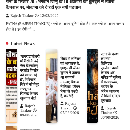
गली के सितारे 20 : भगवान विष्णु के 10 अवतारों को बुलबुल ने उतारा
कैनवास पर, मोकामा को दे रही एक नयी पहचान
Rajesh Thakur
12/02/2025
PATNA (RAJESH THAKUR) : रंगों की अपनी दुनिया होती है। सात रंगों का अपना संसार
होता है। इन रंगों को…
Latest News
पटना के वरुण
‘सम्राट चौधरी
बिहार में शनिवार
का नया
ओबीसी के बड़े
को अब हाफ डे,
डिजिटल
नेता हैं इसलिए
एमएलसी जीवन
प्रयोग : बच्चों
प्रशांत किशोर
कुमार ने उठाया
के बाद अब
को खटक रहे
था सदन में
भक्ति की दुनिया
हैं’, गिरिराज
मामला; शिक्षक
में Devyom,
सिंह ने बांकीपुर
ने लिखा- जीवन
महादेव के
उपचुनाव
भैया जो कहते
अंतिम जागरण
रिजल्ट के बाद
हैं, करते हैं
से मिली दमदार
खुलकर बोले
शुरुआत
Rajesh
Rajesh
Thakur
Rajesh
Thakur
07/08/2026
Thakur
09/08/2026
06/08/2026