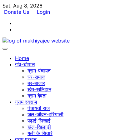
Skip
Sat, Aug 8, 2026
to
Donate Us
Login
content
Facebook
Twitter
Home
गांव-चौपाल
ग्राम-पंचायत
घर-समाज
बर-बाजार
खेत-खलिहान
ग्राम देवता
ग्राम स्वराज
पंचायती राज
जल-जीवन-हरियाली
पढ़ाई-लिखाई
खेल-खिलाड़ी
गली के सितारे
ग्राम प्रधान