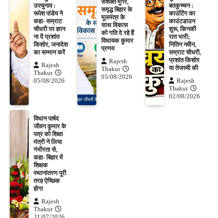
सशक्त मुंगेर,
उपचुनाव :
बतकुच्चन :
समृद्ध बिहार के
रूपेश पांडेय ने
काउंटिंग का
मूलमंत्र के
कहा- सम्राट
काउंटडाउन
साथ विकास
चौधरी पर ज्ञान
शुरू, किनकी
को गति दे रहे हैं
ना दें प्रशांत
रात भारी;
विधायक कुमार
किशोर, जनादेश
नितिन नवीन,
प्रणय
का सम्मान करें
सम्राट चौधरी,
प्रशांत किशोर
Rajesh
Rajesh
या तेजस्वी की
Thakur
Thakur
05/08/2026
05/08/2026
Rajesh
Thakur
02/08/2026
विधान पार्षद
जीवन कुमार के
पत्र को शिक्षा
मंत्री ने लिया
गंभीरता से,
कहा- बिहार में
शिक्षक
स्थानांतरण पूरी
तरह ऐच्छिक
होगा
Rajesh
Thakur
31/07/2026