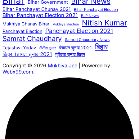
Bihar
Bihar News
Bihar Government
Bihar Panchayat Chunav 2021
Bihar Panchayat Election
Bihar Panchayat Election 2021
BJP News
Nitish Kumar
Mukhiya Chunav Bihar
Mukhiya Election
Panchayat Election 2021
Panchayat Election
Samrat Chaudhary
Samrat Choudhary News
बिहार
पंचायत चुनाव 2021
Tejashwi Yadav
नीतीश कुमार
बिहार पंचायत चुनाव 2021
मुखिया चुनाव बिहार
Copyright © 2026
Mukhiya Jee
| Powered by
Webx99.com
.