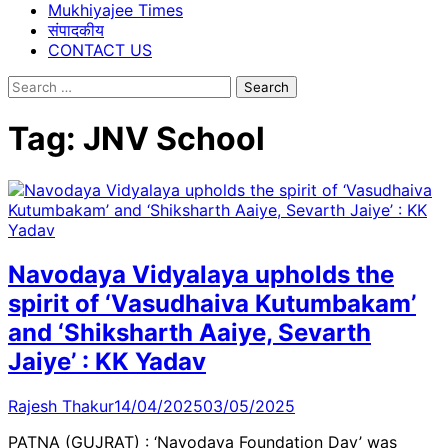
Mukhiyajee Times
संपादकीय
CONTACT US
Search
for:
Tag:
JNV School
Navodaya Vidyalaya upholds the
spirit of ‘Vasudhaiva Kutumbakam’
and ‘Shiksharth Aaiye, Sevarth
Jaiye’ : KK Yadav
Rajesh Thakur
14/04/2025
03/05/2025
PATNA (GUJRAT) : ‘Navodaya Foundation Day’ was