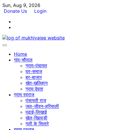
Skip
Sun, Aug 9, 2026
to
Donate Us
Login
content
Facebook
Twitter
Home
गांव-चौपाल
ग्राम-पंचायत
घर-समाज
बर-बाजार
खेत-खलिहान
ग्राम देवता
ग्राम स्वराज
पंचायती राज
जल-जीवन-हरियाली
पढ़ाई-लिखाई
खेल-खिलाड़ी
गली के सितारे
ग्राम प्रधान