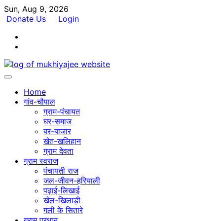
Skip
Sun, Aug 9, 2026
to
Donate Us
Login
content
Facebook
Twitter
Home
गांव-चौपाल
ग्राम-पंचायत
घर-समाज
बर-बाजार
खेत-खलिहान
ग्राम देवता
ग्राम स्वराज
पंचायती राज
जल-जीवन-हरियाली
पढ़ाई-लिखाई
खेल-खिलाड़ी
गली के सितारे
ग्राम प्रधान