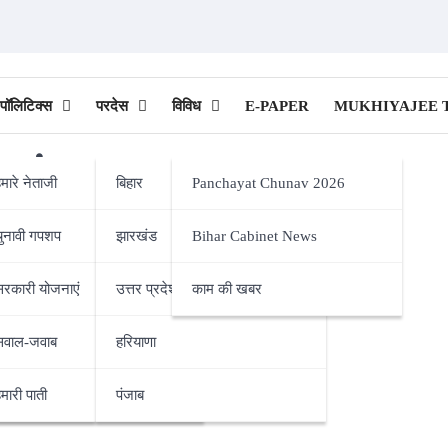
ी पॉलिटिक्स
परदेस
विविध
E-PAPER
MUKHIYAJEE 
ariyat
मारे नेताजी
बिहार
Panchayat Chunav 2026
चुनावी गपशप
झारखंड
Bihar Cabinet News
pality)
सरकारी योजनाएं
उत्तर प्रदेश
काम की खबर
सवाल-जवाब
हरियाणा
मारी पाती
पंजाब