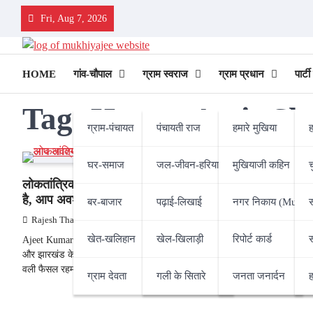
Skip
Fri, Aug 7, 2026
to
content
HOME
गांव-चौपाल
ग्राम स्वराज
ग्राम प्रधान
पार्ट
Tag:
Hazrat Amir Sh
ग्राम-पंचायत
पंचायती राज
हमारे मुखिया
ह
घर-समाज
जल-जीवन-हरियाली
मुखियाजी कहिन
लोकतांत्रिक व्यवस्था में मतदान राष्ट्रीय कर्तव्य
है, आप अवश्य वोट डालें : हजरत अमीर शरीयत
बर-बाजार
पढ़ाई-लिखाई
नगर निकाय (Munici
Rajesh Thakur
07/10/2025
खेत-खलिहान
खेल-खिलाड़ी
रिपोर्ट कार्ड
Ajeet Kumar / Patna : इमारत-ए-शरिया, बिहार, ओडिशा
और झारखंड के अमीर-ए-शरीयत हजरत मौलाना सैयद अहमद
वली फैसल रहमानी ने…
ग्राम देवता
गली के सितारे
जनता जनार्दन
ह