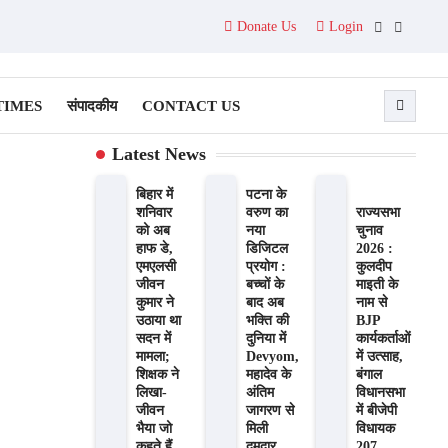
Donate Us
Login
Facebook
Twitter
TIMES
संपादकीय
CONTACT US
Latest News
बिहार में
पटना के
शनिवार
वरुण का
राज्यसभा
को अब
नया
चुनाव
हाफ डे,
डिजिटल
2026 :
एमएलसी
प्रयोग :
कुलदीप
जीवन
बच्चों के
माइती के
कुमार ने
बाद अब
नाम से
उठाया था
भक्ति की
BJP
सदन में
दुनिया में
कार्यकर्ताओं
मामला;
Devyom,
में उत्साह,
शिक्षक ने
महादेव के
बंगाल
लिखा-
अंतिम
विधानसभा
जीवन
जागरण से
में बीजेपी
भैया जो
मिली
विधायक
कहते हैं,
दमदार
207