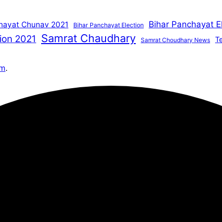
Bihar Panchayat E
hayat Chunav 2021
Bihar Panchayat Election
Samrat Chaudhary
ion 2021
T
Samrat Choudhary News
om
.