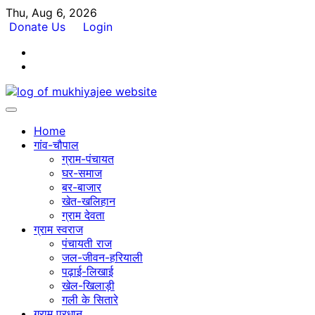
Skip
Thu, Aug 6, 2026
to
Donate Us
Login
content
Facebook
Twitter
Home
गांव-चौपाल
ग्राम-पंचायत
घर-समाज
बर-बाजार
खेत-खलिहान
ग्राम देवता
ग्राम स्वराज
पंचायती राज
जल-जीवन-हरियाली
पढ़ाई-लिखाई
खेल-खिलाड़ी
गली के सितारे
ग्राम प्रधान