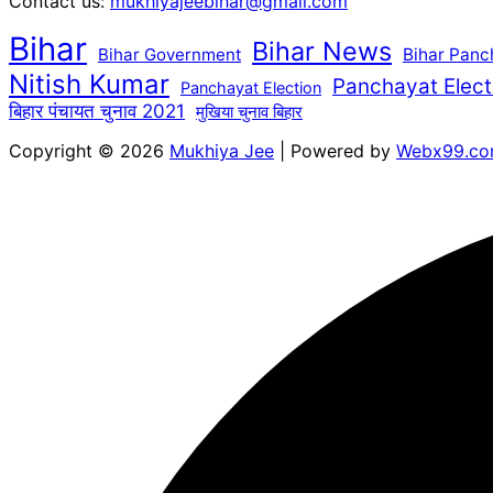
Contact us:
mukhiyajeebihar@gmail.com
Bihar
Bihar News
Bihar Government
Bihar Panc
Nitish Kumar
Panchayat Elect
Panchayat Election
बिहार पंचायत चुनाव 2021
मुखिया चुनाव बिहार
Copyright © 2026
Mukhiya Jee
| Powered by
Webx99.c