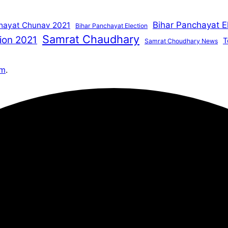
Bihar Panchayat E
hayat Chunav 2021
Bihar Panchayat Election
Samrat Chaudhary
ion 2021
T
Samrat Choudhary News
om
.