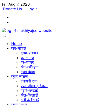
Skip
Fri, Aug 7, 2026
to
Donate Us
Login
content
Facebook
Twitter
Home
गांव-चौपाल
ग्राम-पंचायत
घर-समाज
बर-बाजार
खेत-खलिहान
ग्राम देवता
ग्राम स्वराज
पंचायती राज
जल-जीवन-हरियाली
पढ़ाई-लिखाई
खेल-खिलाड़ी
गली के सितारे
ग्राम प्रधान