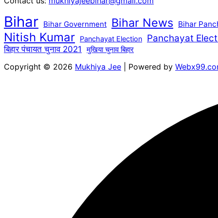
Contact us:
mukhiyajeebihar@gmail.com
Bihar
Bihar News
Bihar Government
Bihar Panc
Nitish Kumar
Panchayat Elect
Panchayat Election
बिहार पंचायत चुनाव 2021
मुखिया चुनाव बिहार
Copyright © 2026
Mukhiya Jee
| Powered by
Webx99.c