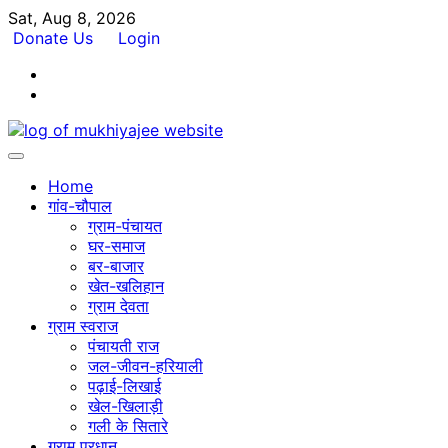
Skip
Sat, Aug 8, 2026
to
Donate Us
Login
content
Facebook
Twitter
Home
गांव-चौपाल
ग्राम-पंचायत
घर-समाज
बर-बाजार
खेत-खलिहान
ग्राम देवता
ग्राम स्वराज
पंचायती राज
जल-जीवन-हरियाली
पढ़ाई-लिखाई
खेल-खिलाड़ी
गली के सितारे
ग्राम प्रधान