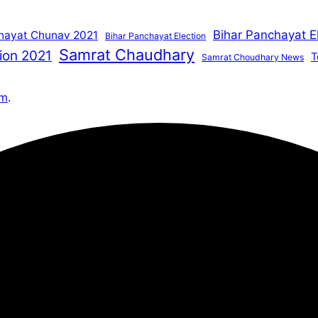
Bihar Panchayat E
hayat Chunav 2021
Bihar Panchayat Election
Samrat Chaudhary
ion 2021
T
Samrat Choudhary News
om
.