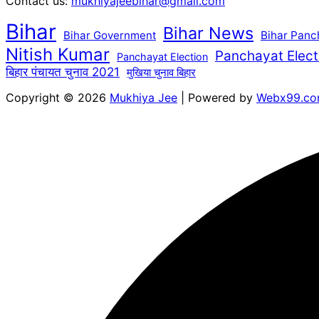
Contact us:
mukhiyajeebihar@gmail.com
Bihar
Bihar News
Bihar Government
Bihar Panc
Nitish Kumar
Panchayat Elect
Panchayat Election
बिहार पंचायत चुनाव 2021
मुखिया चुनाव बिहार
Copyright © 2026
Mukhiya Jee
| Powered by
Webx99.c