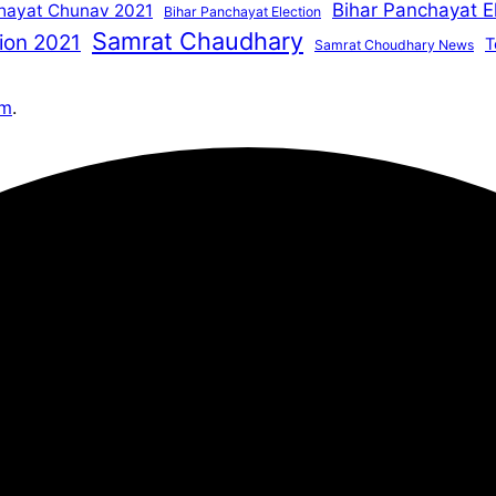
Bihar Panchayat E
hayat Chunav 2021
Bihar Panchayat Election
Samrat Chaudhary
ion 2021
T
Samrat Choudhary News
om
.