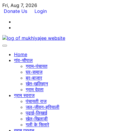
Skip
Fri, Aug 7, 2026
to
Donate Us
Login
content
Facebook
Twitter
Home
गांव-चौपाल
ग्राम-पंचायत
घर-समाज
बर-बाजार
खेत-खलिहान
ग्राम देवता
ग्राम स्वराज
पंचायती राज
जल-जीवन-हरियाली
पढ़ाई-लिखाई
खेल-खिलाड़ी
गली के सितारे
ग्राम प्रधान