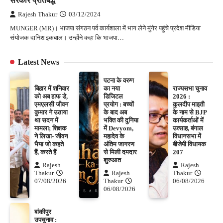
सरकार प्रतिबद्ध
Rajesh Thakur
03/12/2024
MUNGER (MR)। भाजपा संगठन पर्व कार्यशाला में भाग लेने मुंगेर पहुंचे प्रदेश मीडिया
संयोजक दानिश इकबाल। उन्होंने कहा कि भाजपा…
Latest News
पटना के वरुण
बिहार में शनिवार
का नया
राज्यसभा चुनाव
को अब हाफ डे,
डिजिटल
2026 :
एमएलसी जीवन
प्रयोग : बच्चों
कुलदीप माइती
कुमार ने उठाया
के बाद अब
के नाम से BJP
था सदन में
भक्ति की दुनिया
कार्यकर्ताओं में
मामला; शिक्षक
में Devyom,
उत्साह, बंगाल
ने लिखा- जीवन
महादेव के
विधानसभा में
भैया जो कहते
अंतिम जागरण
बीजेपी विधायक
हैं, करते हैं
से मिली दमदार
207
शुरुआत
Rajesh
Rajesh
Thakur
Rajesh
Thakur
07/08/2026
Thakur
06/08/2026
06/08/2026
बांकीपुर
उपचुनाव :