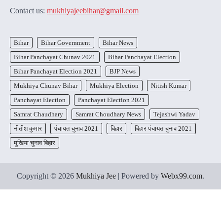
Contact us:
mukhiyajeebihar@gmail.com
Bihar
Bihar Government
Bihar News
Bihar Panchayat Chunav 2021
Bihar Panchayat Election
Bihar Panchayat Election 2021
BJP News
Mukhiya Chunav Bihar
Mukhiya Election
Nitish Kumar
Panchayat Election
Panchayat Election 2021
Samrat Chaudhary
Samrat Choudhary News
Tejashwi Yadav
नीतीश कुमार
पंचायत चुनाव 2021
बिहार
बिहार पंचायत चुनाव 2021
मुखिया चुनाव बिहार
Copyright © 2026
Mukhiya Jee
| Powered by
Webx99.com
.