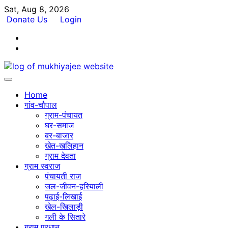
Skip
Sat, Aug 8, 2026
to
Donate Us
Login
content
Facebook
Twitter
Home
गांव-चौपाल
ग्राम-पंचायत
घर-समाज
बर-बाजार
खेत-खलिहान
ग्राम देवता
ग्राम स्वराज
पंचायती राज
जल-जीवन-हरियाली
पढ़ाई-लिखाई
खेल-खिलाड़ी
गली के सितारे
ग्राम प्रधान