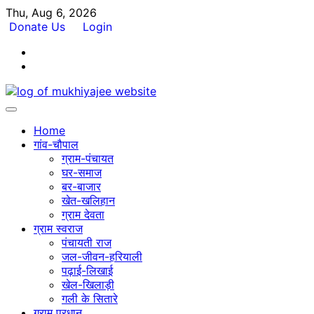
Skip
Thu, Aug 6, 2026
to
Donate Us
Login
content
Facebook
Twitter
Home
गांव-चौपाल
ग्राम-पंचायत
घर-समाज
बर-बाजार
खेत-खलिहान
ग्राम देवता
ग्राम स्वराज
पंचायती राज
जल-जीवन-हरियाली
पढ़ाई-लिखाई
खेल-खिलाड़ी
गली के सितारे
ग्राम प्रधान