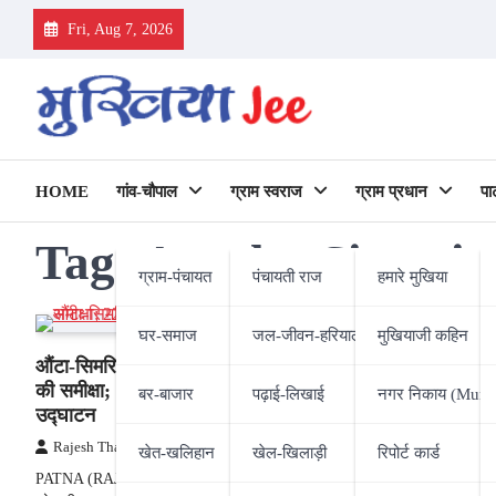
Skip
Fri, Aug 7, 2026
to
content
HOME
गांव-चौपाल
ग्राम स्वराज
ग्राम प्रधान
पा
Tag:
Auntha-Simaria
ग्राम-पंचायत
पंचायती राज
हमारे मुखिया
घर-समाज
जल-जीवन-हरियाली
मुखियाजी कहिन
औंटा-सिमरिया महासेतु तैयार, सम्राट चौधरी ने
की समीक्षा; 22 अगस्त को PM मोदी करेंगे
बर-बाजार
पढ़ाई-लिखाई
नगर निकाय (Munic
उद्घाटन
Rajesh Thakur
21/08/2025
खेत-खलिहान
खेल-खिलाड़ी
रिपोर्ट कार्ड
PATNA (RAJESH THAKUR) : बिहार की कनेक्टिविटी