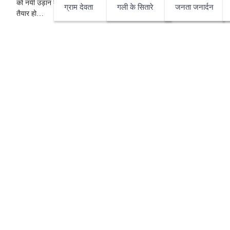
को नयी उड़ान देने वाला औंटा से सिमरिया महासेतु बन कर
ग्राम देवता
गली के सितारे
जनता जनार्दन
तैयार हो…