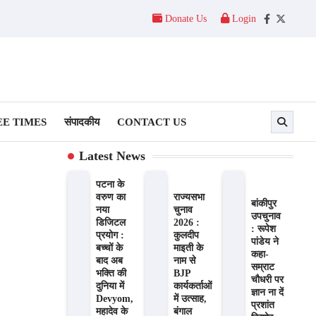
Donate Us
Login
Facebook
Twitter
E TIMES
संपादकीय
CONTACT US
Latest News
पटना के
वरुण का
राज्यसभा
बांकीपुर
नया
चुनाव
उपचुनाव
डिजिटल
2026 :
: रूपेश
प्रयोग :
कुलदीप
पांडेय ने
बच्चों के
माइती के
कहा-
बाद अब
नाम से
सम्राट
भक्ति की
BJP
चौधरी पर
दुनिया में
कार्यकर्ताओं
ज्ञान ना दें
Devyom,
में उत्साह,
प्रशांत
महादेव के
बंगाल