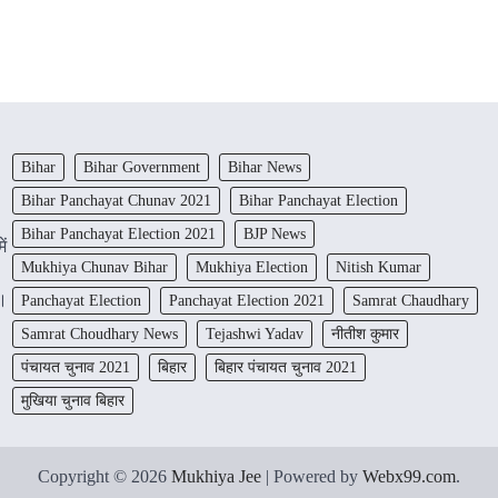
Bihar
Bihar Government
Bihar News
Bihar Panchayat Chunav 2021
Bihar Panchayat Election
Bihar Panchayat Election 2021
BJP News
ें
Mukhiya Chunav Bihar
Mukhiya Election
Nitish Kumar
ं।
Panchayat Election
Panchayat Election 2021
Samrat Chaudhary
Samrat Choudhary News
Tejashwi Yadav
नीतीश कुमार
पंचायत चुनाव 2021
बिहार
बिहार पंचायत चुनाव 2021
मुखिया चुनाव बिहार
Copyright © 2026
Mukhiya Jee
| Powered by
Webx99.com
.