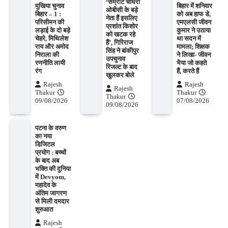
‘सम्राट चौधरी
मुखिया चुनाव
बिहार में शनिवार
ओबीसी के बड़े
बिहार – 1 :
को अब हाफ डे,
नेता हैं इसलिए
परिसीमन की
एमएलसी जीवन
प्रशांत किशोर
लड़ाई के दो बड़े
कुमार ने उठाया
को खटक रहे
चेहरे, मिथिलेश
था सदन में
हैं’, गिरिराज
राय और अमोद
मामला; शिक्षक
सिंह ने बांकीपुर
निराला की
ने लिखा- जीवन
उपचुनाव
रणनीति लायी
भैया जो कहते
रिजल्ट के बाद
रंग
हैं, करते हैं
खुलकर बोले
Rajesh
Rajesh
Rajesh
Thakur
Thakur
Thakur
09/08/2026
07/08/2026
09/08/2026
पटना के वरुण
का नया
डिजिटल
प्रयोग : बच्चों
के बाद अब
भक्ति की दुनिया
में Devyom,
महादेव के
अंतिम जागरण
से मिली दमदार
शुरुआत
Rajesh