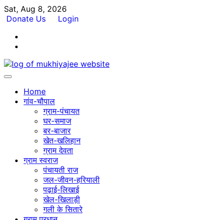
Skip
Sat, Aug 8, 2026
to
Donate Us
Login
content
Facebook
Twitter
Home
गांव-चौपाल
ग्राम-पंचायत
घर-समाज
बर-बाजार
खेत-खलिहान
ग्राम देवता
ग्राम स्वराज
पंचायती राज
जल-जीवन-हरियाली
पढ़ाई-लिखाई
खेल-खिलाड़ी
गली के सितारे
ग्राम प्रधान