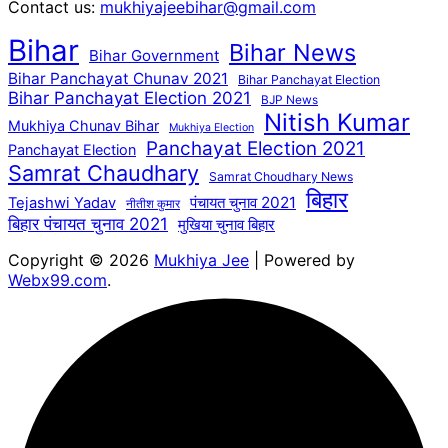
Contact us:
mukhiyajeebihar@gmail.com
Bihar
Bihar News
Bihar Government
Bihar Panchayat Chunav 2021
Bihar Panchayat Election
Bihar Panchayat Election 2021
BJP News
Nitish Kumar
Mukhiya Chunav Bihar
Mukhiya Election
Panchayat Election 2021
Panchayat Election
Samrat Chaudhary
Samrat Choudhary News
बिहार
पंचायत चुनाव 2021
Tejashwi Yadav
नीतीश कुमार
बिहार पंचायत चुनाव 2021
मुखिया चुनाव बिहार
Copyright © 2026
Mukhiya Jee
| Powered by
Webx99.com
.