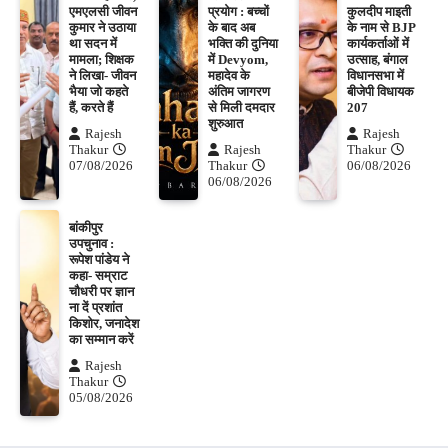
एमएलसी जीवन
प्रयोग : बच्चों
कुलदीप माइती
कुमार ने उठाया
के बाद अब
के नाम से BJP
था सदन में
भक्ति की दुनिया
कार्यकर्ताओं में
मामला; शिक्षक
में Devyom,
उत्साह, बंगाल
ने लिखा- जीवन
महादेव के
विधानसभा में
भैया जो कहते
अंतिम जागरण
बीजेपी विधायक
हैं, करते हैं
से मिली दमदार
207
शुरुआत
Rajesh
Rajesh
Thakur
Rajesh
Thakur
07/08/2026
Thakur
06/08/2026
06/08/2026
बांकीपुर
उपचुनाव :
रूपेश पांडेय ने
कहा- सम्राट
चौधरी पर ज्ञान
ना दें प्रशांत
किशोर, जनादेश
का सम्मान करें
Rajesh
Thakur
05/08/2026