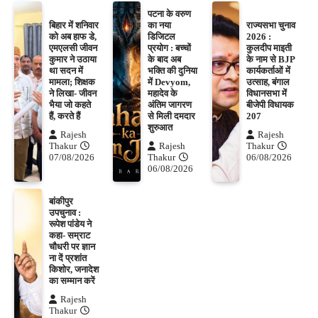
पटना के वरुण
बिहार में शनिवार
का नया
राज्यसभा चुनाव
को अब हाफ डे,
डिजिटल
2026 :
एमएलसी जीवन
प्रयोग : बच्चों
कुलदीप माइती
कुमार ने उठाया
के बाद अब
के नाम से BJP
था सदन में
भक्ति की दुनिया
कार्यकर्ताओं में
मामला; शिक्षक
में Devyom,
उत्साह, बंगाल
ने लिखा- जीवन
महादेव के
विधानसभा में
भैया जो कहते
अंतिम जागरण
बीजेपी विधायक
हैं, करते हैं
से मिली दमदार
207
शुरुआत
Rajesh
Rajesh
Thakur
Rajesh
Thakur
07/08/2026
Thakur
06/08/2026
06/08/2026
बांकीपुर
उपचुनाव :
रूपेश पांडेय ने
कहा- सम्राट
चौधरी पर ज्ञान
ना दें प्रशांत
किशोर, जनादेश
का सम्मान करें
Rajesh
Thakur