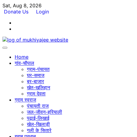
Skip
Sat, Aug 8, 2026
to
Donate Us
Login
content
Facebook
Twitter
Home
गांव-चौपाल
ग्राम-पंचायत
घर-समाज
बर-बाजार
खेत-खलिहान
ग्राम देवता
ग्राम स्वराज
पंचायती राज
जल-जीवन-हरियाली
पढ़ाई-लिखाई
खेल-खिलाड़ी
गली के सितारे
ग्राम प्रधान