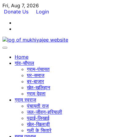
Skip
Fri, Aug 7, 2026
to
Donate Us
Login
content
Facebook
Twitter
Home
गांव-चौपाल
ग्राम-पंचायत
घर-समाज
बर-बाजार
खेत-खलिहान
ग्राम देवता
ग्राम स्वराज
पंचायती राज
जल-जीवन-हरियाली
पढ़ाई-लिखाई
खेल-खिलाड़ी
गली के सितारे
ग्राम प्रधान