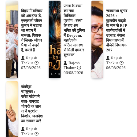
पटना के वरुण
बिहार में शनिवार
का नया
राज्यसभा चुनाव
को अब हाफ डे,
डिजिटल
2026 :
एमएलसी जीवन
प्रयोग : बच्चों
कुलदीप माइती
कुमार ने उठाया
के बाद अब
के नाम से BJP
था सदन में
भक्ति की दुनिया
कार्यकर्ताओं में
मामला; शिक्षक
में Devyom,
उत्साह, बंगाल
ने लिखा- जीवन
महादेव के
विधानसभा में
भैया जो कहते
अंतिम जागरण
बीजेपी विधायक
हैं, करते हैं
से मिली दमदार
207
शुरुआत
Rajesh
Rajesh
Thakur
Rajesh
Thakur
07/08/2026
Thakur
06/08/2026
06/08/2026
बांकीपुर
उपचुनाव :
रूपेश पांडेय ने
कहा- सम्राट
चौधरी पर ज्ञान
ना दें प्रशांत
किशोर, जनादेश
का सम्मान करें
Rajesh
Thakur