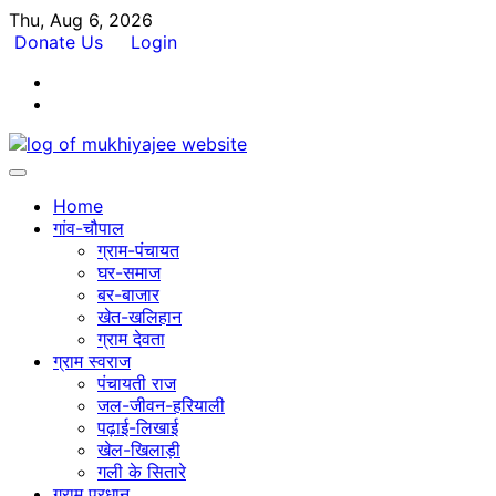
Skip
Thu, Aug 6, 2026
to
Donate Us
Login
content
Facebook
Twitter
Home
गांव-चौपाल
ग्राम-पंचायत
घर-समाज
बर-बाजार
खेत-खलिहान
ग्राम देवता
ग्राम स्वराज
पंचायती राज
जल-जीवन-हरियाली
पढ़ाई-लिखाई
खेल-खिलाड़ी
गली के सितारे
ग्राम प्रधान